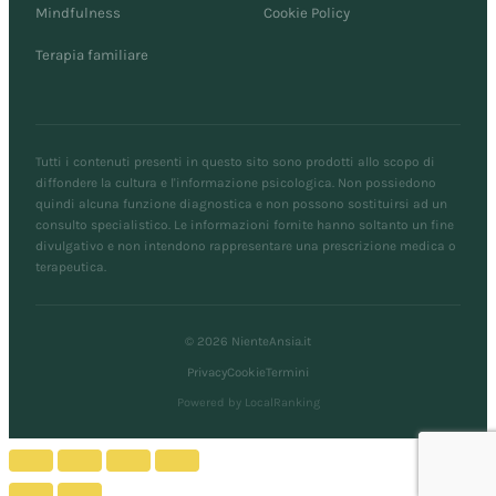
Mindfulness
Cookie Policy
Terapia familiare
Tutti i contenuti presenti in questo sito sono prodotti allo scopo di
diffondere la cultura e l'informazione psicologica. Non possiedono
quindi alcuna funzione diagnostica e non possono sostituirsi ad un
consulto specialistico. Le informazioni fornite hanno soltanto un fine
divulgativo e non intendono rappresentare una prescrizione medica o
terapeutica.
© 2026 NienteAnsia.it
Privacy
Cookie
Termini
Powered by LocalRanking