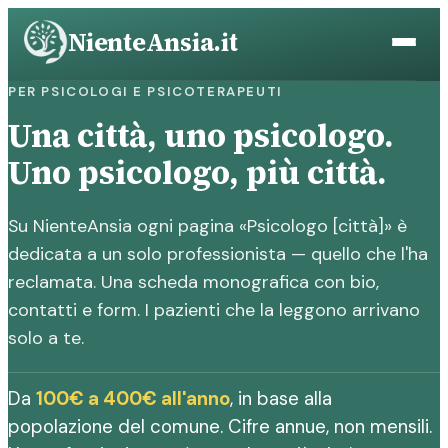
Vai
NienteAnsia.it
al
contenuto
PER PSICOLOGI E PSICOTERAPEUTI
Una città, uno psicologo.
Uno psicologo, più città.
Su NienteAnsia ogni pagina «Psicologo [città]» è
dedicata a un solo professionista — quello che l'ha
reclamata. Una scheda monografica con bio,
contatti e form. I pazienti che la leggono arrivano
solo a te.
Da
100€ a 400€ all'anno
, in base alla
popolazione del comune. Cifre annue, non mensili.