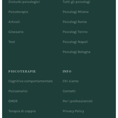
Disturbi psicologici
Tutti gli psicologi
Psicoterapie
Psicologi Milano
Articoli
Psicologi Roma
Glossario
Psicologi Torino
Test
Psicologi Napoli
Psicologi Bologna
PSICOTERAPIE
INFO
Cognitivo comportamentale
Chi siamo
Psicoanalisi
Contatti
EMDR
Per i professionisti
Terapia di coppia
Privacy Policy