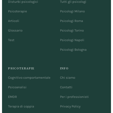
Disturbi psicologici
Tutti gli psicologi
Psicoterapie
Psicologi Milano
Articoli
Psicologi Roma
Glossario
Psicologi Torino
Test
Psicologi Napoli
Psicologi Bologna
PSICOTERAPIE
INFO
Cognitivo comportamentale
Chi siamo
Psicoanalisi
Contatti
EMDR
Per i professionisti
Terapia di coppia
Privacy Policy