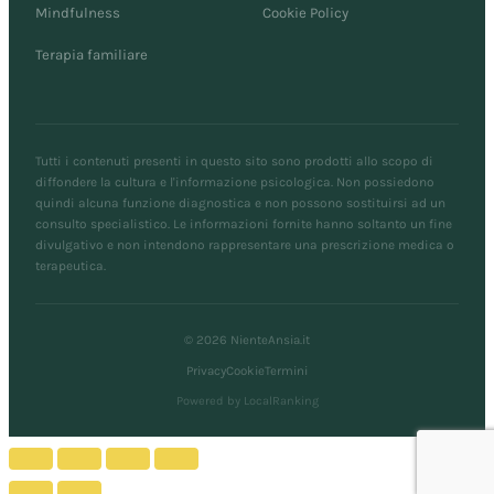
Mindfulness
Cookie Policy
Terapia familiare
Tutti i contenuti presenti in questo sito sono prodotti allo scopo di
diffondere la cultura e l'informazione psicologica. Non possiedono
quindi alcuna funzione diagnostica e non possono sostituirsi ad un
consulto specialistico. Le informazioni fornite hanno soltanto un fine
divulgativo e non intendono rappresentare una prescrizione medica o
terapeutica.
© 2026 NienteAnsia.it
Privacy
Cookie
Termini
Powered by LocalRanking