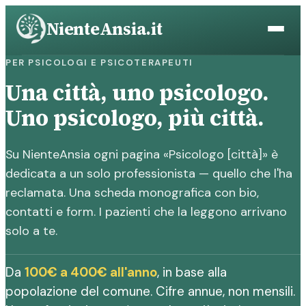
Vai
NienteAnsia.it
al
contenuto
PER PSICOLOGI E PSICOTERAPEUTI
Una città, uno psicologo.
Uno psicologo, più città.
Su NienteAnsia ogni pagina «Psicologo [città]» è
dedicata a un solo professionista — quello che l'ha
reclamata. Una scheda monografica con bio,
contatti e form. I pazienti che la leggono arrivano
solo a te.
Da
100€ a 400€ all'anno
, in base alla
popolazione del comune. Cifre annue, non mensili.