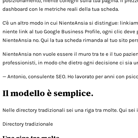
posizionamento, niente colleghi sulla tua pagina. Il prezz
dashboard con le metriche reali della tua scheda.
C'è un altro modo in cui NienteAnsia si distingue: linkiamo 
niente link al tuo Google Business Profile, ogni clic deve 
NienteAnsia no. Qui la tua scheda rimanda al tuo sito person
NienteAnsia non vuole essere il muro tra te e il tuo pazie
professionisti, in modo che dietro ogni decisione ci sia 
— Antonio, consulente SEO. Ho lavorato per anni con psicol
Il modello è semplice.
Nelle directory tradizionali sei una riga tra molte. Qui sei i
Directory tradizionale
Una riga tra molte