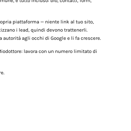
une, e tutto incluso: bio, contatti, form,
ropria piattaforma — niente link al tuo sito,
izzano i lead, quindi devono trattenerli.
 autorità agli occhi di Google e li fa crescere.
 Miodottore: lavora con un numero limitato di
e.