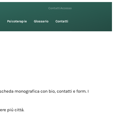
Contatti
Accesso
i
Psicoterapie
Glossario
Contatti
scheda monografica con bio, contatti e form. I
re più città.