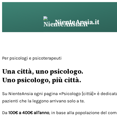
Vai
al
contenuto
NienteAnsia.it
Per psicologi e psicoterapeuti
Una città, uno psicologo.
Uno psicologo, più città.
Su NienteAnsia ogni pagina «Psicologo [città]» è dedicata
pazienti che la leggono arrivano solo a te.
Da
100€ a 400€ all'anno
, in base alla popolazione del com