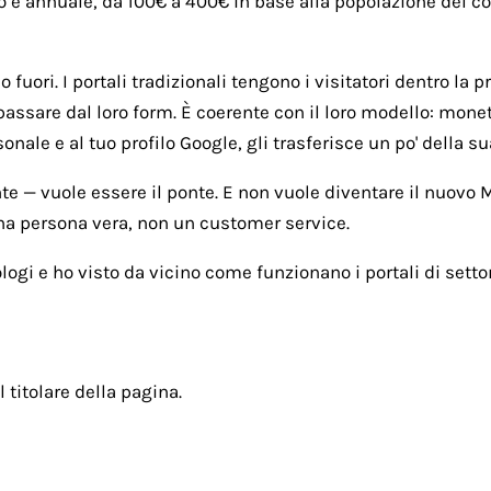
o è annuale, da 100€ a 400€ in base alla popolazione del com
fuori. I portali tradizionali tengono i visitatori dentro la p
passare dal loro form. È coerente con il loro modello: monet
ale e al tuo profilo Google, gli trasferisce un po' della sua
nte — vuole essere il ponte. E non vuole diventare il nuovo
una persona vera, non un customer service.
ogi e ho visto da vicino come funzionano i portali di settor
l titolare della pagina.