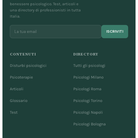
benessere psicologico. Test, articoli e
una directory di professionisti in tutta
Italia.
ISCRIVITI
CONTENUTI
DIRECTORY
Disturbi psicologici
Tutti gli psicologi
Psicoterapie
Psicologi Milano
Articoli
Psicologi Roma
Glossario
Psicologi Torino
Test
Psicologi Napoli
Psicologi Bologna