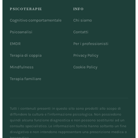
PSICOTERAPIE
INFO
Cognitivo comportamentale
Chi siamo
Psicoanalisi
Contatti
EMDR
Per i professionisti
Terapia di coppia
Privacy Policy
Mindfulness
Cookie Policy
Terapia familiare
Tutti i contenuti presenti in questo sito sono prodotti allo scopo di
diffondere la cultura e l'informazione psicologica. Non possiedono
quindi alcuna funzione diagnostica e non possono sostituirsi ad un
consulto specialistico. Le informazioni fornite hanno soltanto un fine
divulgativo e non intendono rappresentare una prescrizione medica o
terapeutica.