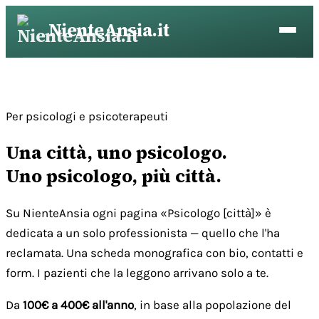
Vai
NienteAnsia.it
al
contenuto
Per psicologi e psicoterapeuti
Una città, uno psicologo.
Uno psicologo, più città.
Su NienteAnsia ogni pagina «Psicologo [città]» è
dedicata a un solo professionista — quello che l'ha
reclamata. Una scheda monografica con bio, contatti e
form. I pazienti che la leggono arrivano solo a te.
Da
100€ a 400€ all'anno
, in base alla popolazione del