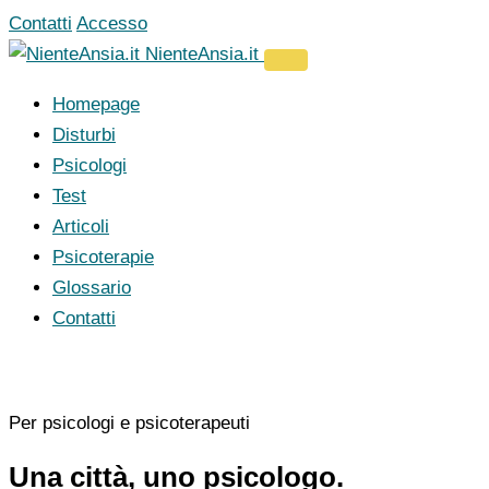
Vai
Contatti
Accesso
al
NienteAnsia.it
contenuto
Homepage
Disturbi
Psicologi
Test
Articoli
Psicoterapie
Glossario
Contatti
Per psicologi e psicoterapeuti
Una città, uno psicologo.