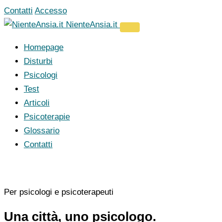
Vai
Contatti
Accesso
al
NienteAnsia.it
contenuto
Homepage
Disturbi
Psicologi
Test
Articoli
Psicoterapie
Glossario
Contatti
Per psicologi e psicoterapeuti
Una città, uno psicologo.