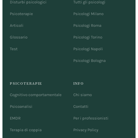
Disturbi psicologici
Tutti gli psicologi
Psicoterapie
Psicologi Milano
Articoli
Psicologi Roma
Glossario
Psicologi Torino
Test
Psicologi Napoli
Psicologi Bologna
PSICOTERAPIE
INFO
Cognitivo comportamentale
Chi siamo
Psicoanalisi
Contatti
EMDR
Per i professionisti
Terapia di coppia
Privacy Policy