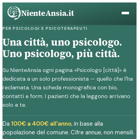
Vai
NienteAnsia.it
al
contenuto
PER PSICOLOGI E PSICOTERAPEUTI
Una città, uno psicologo.
Uno psicologo, più città.
Su NienteAnsia ogni pagina «Psicologo [città]» è
dedicata a un solo professionista — quello che l'ha
reclamata. Una scheda monografica con bio,
contatti e form. I pazienti che la leggono arrivano
solo a te.
Da
100€ a 400€ all'anno
, in base alla
popolazione del comune. Cifre annue, non mensili.