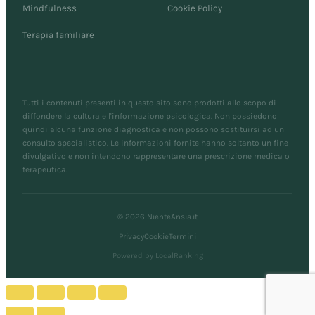
Mindfulness
Cookie Policy
Terapia familiare
Tutti i contenuti presenti in questo sito sono prodotti allo scopo di
diffondere la cultura e l'informazione psicologica. Non possiedono
quindi alcuna funzione diagnostica e non possono sostituirsi ad un
consulto specialistico. Le informazioni fornite hanno soltanto un fine
divulgativo e non intendono rappresentare una prescrizione medica o
terapeutica.
© 2026 NienteAnsia.it
Privacy
Cookie
Termini
Powered by LocalRanking