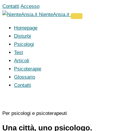
Vai
Contatti
Accesso
al
NienteAnsia.it
contenuto
Homepage
Disturbi
Psicologi
Test
Articoli
Psicoterapie
Glossario
Contatti
Per psicologi e psicoterapeuti
Una città, uno psicologo.