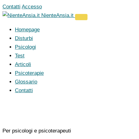
Vai
Contatti
Accesso
al
NienteAnsia.it
contenuto
Homepage
Disturbi
Psicologi
Test
Articoli
Psicoterapie
Glossario
Contatti
Per psicologi e psicoterapeuti