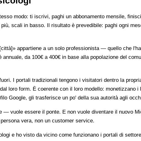
sicologi
stesso modo: ti iscrivi, paghi un abbonamento mensile, finisci
più, scali in basso. Il risultato è prevedibile: paghi ogni mes
ttà]» appartiene a un solo professionista — quello che l'ha 
è annuale, da 100€ a 400€ in base alla popolazione del comune
ori. I portali tradizionali tengono i visitatori dentro la propr
dal loro form. È coerente con il loro modello: monetizzano i 
ilo Google, gli trasferisce un po' della sua autorità agli occh
te — vuole essere il ponte. E non vuole diventare il nuovo Mi
na persona vera, non un customer service.
gi e ho visto da vicino come funzionano i portali di settore