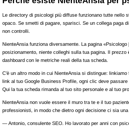
Perché esiste NienteAnsia per p
Le directory di psicologi più diffuse funzionano tutte nello 
opaco. Se smetti di pagare, sparisci. Se un collega paga di 
non controlli.
NienteAnsia funziona diversamente. La pagina «Psicologo [ci
posizionamento, niente colleghi sulla tua pagina. Il prezzo 
dashboard con le metriche reali della tua scheda.
C'è un altro modo in cui NienteAnsia si distingue: linkiamo fu
link al tuo Google Business Profile, ogni clic deve passare 
Qui la tua scheda rimanda al tuo sito personale e al tuo prof
NienteAnsia non vuole essere il muro tra te e il tuo pazien
professionisti, in modo che dietro ogni decisione ci sia u
— Antonio, consulente SEO. Ho lavorato per anni con psicolo