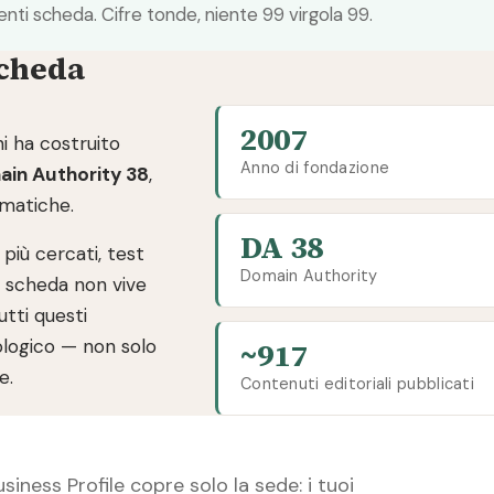
ti scheda. Cifre tonde, niente 99 virgola 99.
scheda
2007
i ha costruito
Anno di fondazione
in Authority 38
,
ematiche.
DA 38
 più cercati, test
Domain Authority
ua scheda non vive
utti questi
ologico — non solo
~917
e.
Contenuti editoriali pubblicati
siness Profile copre solo la sede: i tuoi