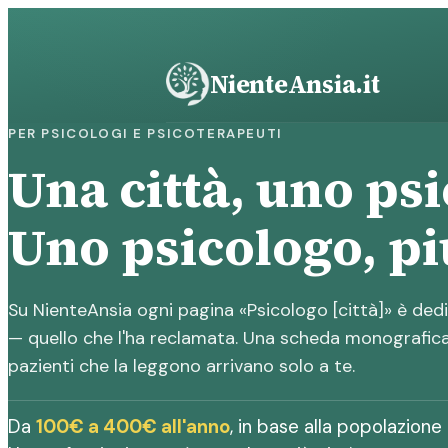
Vai
al
contenuto
NienteAnsia.it
PER PSICOLOGI E PSICOTERAPEUTI
Una città, uno ps
Uno psicologo, più
Su NienteAnsia ogni pagina «Psicologo [città]» è ded
— quello che l'ha reclamata. Una scheda monografica 
pazienti che la leggono arrivano solo a te.
Da
100€ a 400€ all'anno
, in base alla popolazione