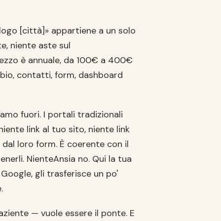
ogo [città]» appartiene a un solo
e, niente aste sul
 prezzo è annuale, da 100€ a 400€
 bio, contatti, form, dashboard
amo fuori. I portali tradizionali
ente link al tuo sito, niente link
 dal loro form. È coerente con il
nerli. NienteAnsia no. Qui la tua
Google, gli trasferisce un po'
.
aziente — vuole essere il ponte. E