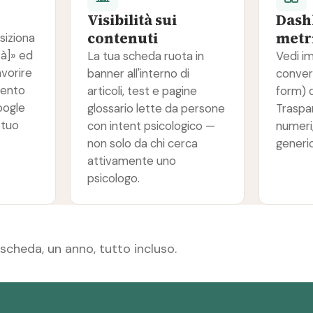
Visibilità sui
Dash
contenuti
metri
siziona
tà]» ed
La tua scheda ruota in
Vedi im
avorire
banner all'interno di
conver
mento
articoli, test e pagine
form) d
oogle
glossario lette da persone
Traspa
 tuo
con intent psicologico —
numeri
non solo da chi cerca
generi
attivamente uno
psicologo.
scheda, un anno, tutto incluso.