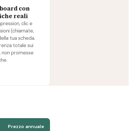
board con
che reali
pression, clic e
sioni (chiamate,
ella tua scheda.
renza totale sui
, non promesse
che.
Prezzo annuale