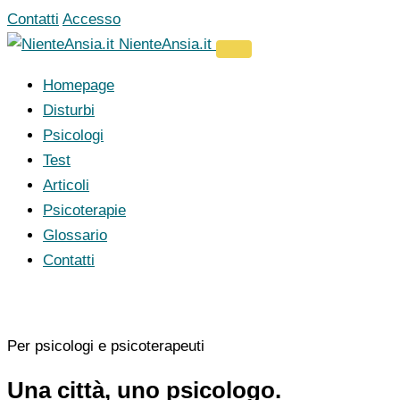
Vai
Contatti
Accesso
al
NienteAnsia.it
contenuto
Homepage
Disturbi
Psicologi
Test
Articoli
Psicoterapie
Glossario
Contatti
Per psicologi e psicoterapeuti
Una città, uno psicologo.