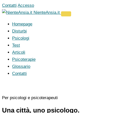
Vai
Contatti
Accesso
al
NienteAnsia.it
contenuto
Homepage
Disturbi
Psicologi
Test
Articoli
Psicoterapie
Glossario
Contatti
Per psicologi e psicoterapeuti
Una città, uno psicologo.