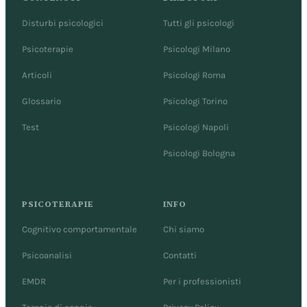
Disturbi psicologici
Tutti gli psicologi
Psicoterapie
Psicologi Milano
Articoli
Psicologi Roma
Glossario
Psicologi Torino
Test
Psicologi Napoli
Psicologi Bologna
PSICOTERAPIE
INFO
Cognitivo comportamentale
Chi siamo
Psicoanalisi
Contatti
EMDR
Per i professionisti