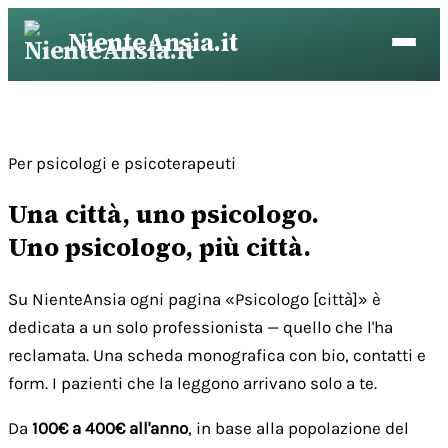
Vai
NienteAnsia.it
al
contenuto
Per psicologi e psicoterapeuti
Una città, uno psicologo.
Uno psicologo, più città.
Su NienteAnsia ogni pagina «Psicologo [città]» è
dedicata a un solo professionista — quello che l'ha
reclamata. Una scheda monografica con bio, contatti e
form. I pazienti che la leggono arrivano solo a te.
Da
100€ a 400€ all'anno
, in base alla popolazione del