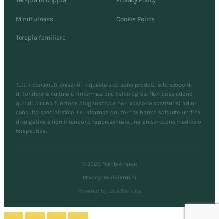
Terapia di coppia
Privacy Policy
Mindfulness
Cookie Policy
Terapia familiare
Tutti i contenuti presenti in questo sito sono prodotti allo scopo di
diffondere la cultura e l'informazione psicologica. Non possiedono
quindi alcuna funzione diagnostica e non possono sostituirsi ad un
consulto specialistico. Le informazioni fornite hanno soltanto un fine
divulgativo e non intendono rappresentare una prescrizione medica o
terapeutica.
© 2026 NienteAnsia.it
Privacy
Cookie
Termini
Powered by LocalRanking