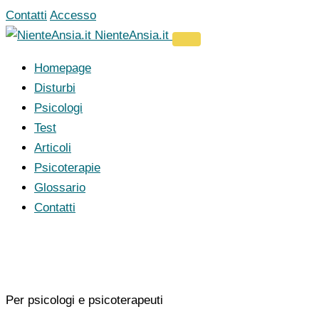
Vai
Contatti
Accesso
al
NienteAnsia.it
contenuto
Homepage
Disturbi
Psicologi
Test
Articoli
Psicoterapie
Glossario
Contatti
Per psicologi e psicoterapeuti