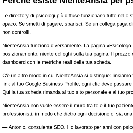
Perché esiste NienteAnsia per p
Le directory di psicologi più diffuse funzionano tutte nello 
opaco. Se smetti di pagare, sparisci. Se un collega paga di 
non controlli.
NienteAnsia funziona diversamente. La pagina «Psicologo [ci
posizionamento, niente colleghi sulla tua pagina. Il prezzo 
dashboard con le metriche reali della tua scheda.
C'è un altro modo in cui NienteAnsia si distingue: linkiamo fu
link al tuo Google Business Profile, ogni clic deve passare 
Qui la tua scheda rimanda al tuo sito personale e al tuo prof
NienteAnsia non vuole essere il muro tra te e il tuo pazien
professionisti, in modo che dietro ogni decisione ci sia u
— Antonio, consulente SEO. Ho lavorato per anni con psicolo