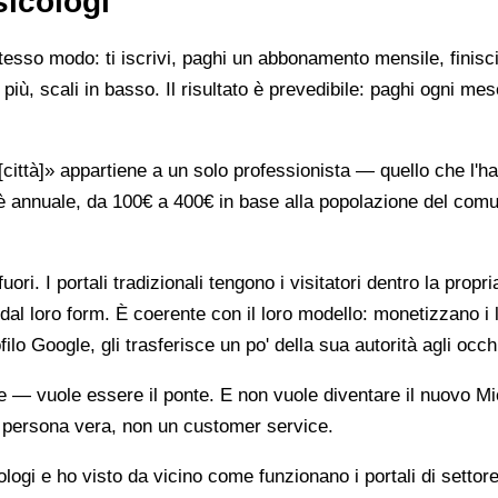
sicologi
stesso modo: ti iscrivi, paghi un abbonamento mensile, finisci
più, scali in basso. Il risultato è prevedibile: paghi ogni mes
ttà]» appartiene a un solo professionista — quello che l'ha 
è annuale, da 100€ a 400€ in base alla popolazione del comune
ori. I portali tradizionali tengono i visitatori dentro la propr
dal loro form. È coerente con il loro modello: monetizzano i 
ilo Google, gli trasferisce un po' della sua autorità agli occh
te — vuole essere il ponte. E non vuole diventare il nuovo Mi
na persona vera, non un customer service.
gi e ho visto da vicino come funzionano i portali di settore