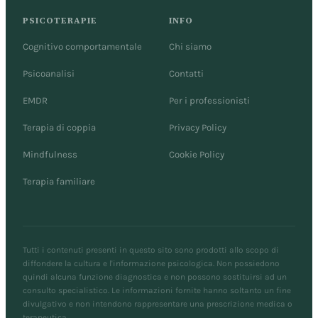
PSICOTERAPIE
INFO
Cognitivo comportamentale
Chi siamo
Psicoanalisi
Contatti
EMDR
Per i professionisti
Terapia di coppia
Privacy Policy
Mindfulness
Cookie Policy
Terapia familiare
Tutti i contenuti presenti in questo sito sono prodotti allo scopo di
diffondere la cultura e l'informazione psicologica. Non possiedono
quindi alcuna funzione diagnostica e non possono sostituirsi ad un
consulto specialistico. Le informazioni fornite hanno soltanto un fine
divulgativo e non intendono rappresentare una prescrizione medica o
terapeutica.