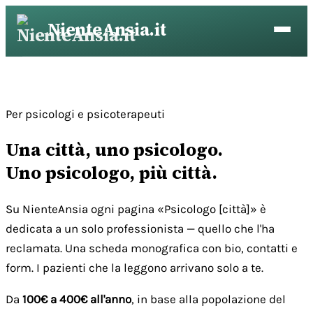
Vai
NienteAnsia.it
al
contenuto
Per psicologi e psicoterapeuti
Una città, uno psicologo.
Uno psicologo, più città.
Su NienteAnsia ogni pagina «Psicologo [città]» è
dedicata a un solo professionista — quello che l'ha
reclamata. Una scheda monografica con bio, contatti e
form. I pazienti che la leggono arrivano solo a te.
Da
100€ a 400€ all'anno
, in base alla popolazione del