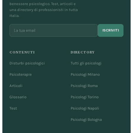
benessere psicologico. Test, articoli e
una directory di professionisti in tutta
Italia.
ISCRIVITI
CONTENUTI
DIRECTORY
Disturbi psicologici
Tutti gli psicologi
Psicoterapie
Psicologi Milano
Articoli
Psicologi Roma
Glossario
Psicologi Torino
Test
Psicologi Napoli
Psicologi Bologna