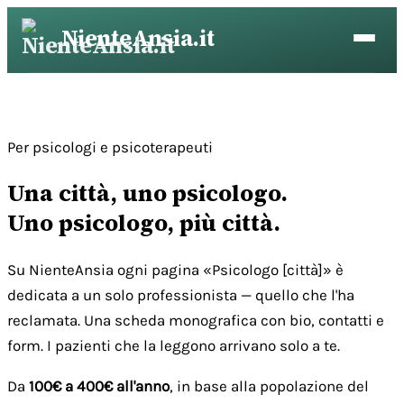
Vai
NienteAnsia.it
al
contenuto
Per psicologi e psicoterapeuti
Una città, uno psicologo.
Uno psicologo, più città.
Su NienteAnsia ogni pagina «Psicologo [città]» è
dedicata a un solo professionista — quello che l'ha
reclamata. Una scheda monografica con bio, contatti e
form. I pazienti che la leggono arrivano solo a te.
Da
100€ a 400€ all'anno
, in base alla popolazione del