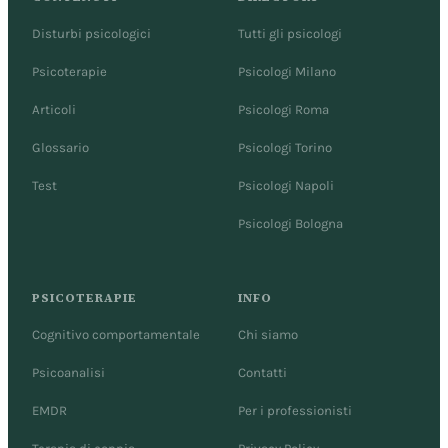
Disturbi psicologici
Tutti gli psicologi
Psicoterapie
Psicologi Milano
Articoli
Psicologi Roma
Glossario
Psicologi Torino
Test
Psicologi Napoli
Psicologi Bologna
PSICOTERAPIE
INFO
Cognitivo comportamentale
Chi siamo
Psicoanalisi
Contatti
EMDR
Per i professionisti