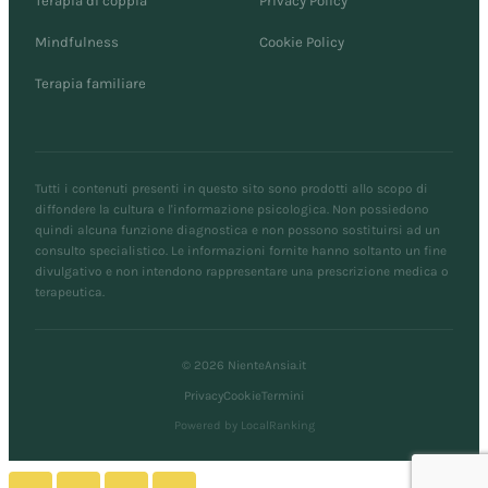
Terapia di coppia
Privacy Policy
Mindfulness
Cookie Policy
Terapia familiare
Tutti i contenuti presenti in questo sito sono prodotti allo scopo di
diffondere la cultura e l'informazione psicologica. Non possiedono
quindi alcuna funzione diagnostica e non possono sostituirsi ad un
consulto specialistico. Le informazioni fornite hanno soltanto un fine
divulgativo e non intendono rappresentare una prescrizione medica o
terapeutica.
© 2026 NienteAnsia.it
Privacy
Cookie
Termini
Powered by LocalRanking