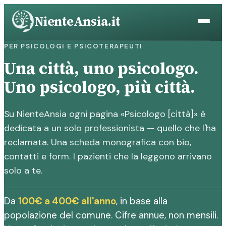
Vai
NienteAnsia.it
al
contenuto
PER PSICOLOGI E PSICOTERAPEUTI
Una città, uno psicologo.
Uno psicologo, più città.
Su NienteAnsia ogni pagina «Psicologo [città]» è
dedicata a un solo professionista — quello che l'ha
reclamata. Una scheda monografica con bio,
contatti e form. I pazienti che la leggono arrivano
solo a te.
Da
100€ a 400€ all'anno
, in base alla
popolazione del comune. Cifre annue, non mensili.