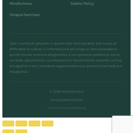
Mindfulness
Cookie Policy
Terapia familiare
Tutti i contenuti presenti in questo sito sono prodotti allo scopo di
diffondere la cultura e l'informazione psicologica. Non possiedono
quindi alcuna funzione diagnostica e non possono sostituirsi ad un
consulto specialistico. Le informazioni fornite hanno soltanto un fine
divulgativo e non intendono rappresentare una prescrizione medica o
terapeutica.
© 2026 NienteAnsia.it
Privacy
Cookie
Termini
Powered by LocalRanking