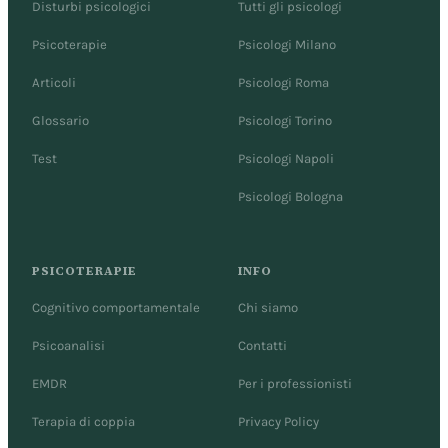
Disturbi psicologici
Tutti gli psicologi
Psicoterapie
Psicologi Milano
Articoli
Psicologi Roma
Glossario
Psicologi Torino
Test
Psicologi Napoli
Psicologi Bologna
PSICOTERAPIE
INFO
Cognitivo comportamentale
Chi siamo
Psicoanalisi
Contatti
EMDR
Per i professionisti
Terapia di coppia
Privacy Policy