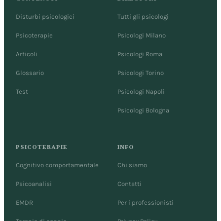
Disturbi psicologici
Tutti gli psicologi
Psicoterapie
Psicologi Milano
Articoli
Psicologi Roma
Glossario
Psicologi Torino
Test
Psicologi Napoli
Psicologi Bologna
PSICOTERAPIE
INFO
Cognitivo comportamentale
Chi siamo
Psicoanalisi
Contatti
EMDR
Per i professionisti