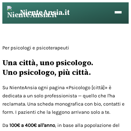
Vai
NienteAnsia.it
al
contenuto
Per psicologi e psicoterapeuti
Una città, uno psicologo.
Uno psicologo, più città.
Su NienteAnsia ogni pagina «Psicologo [città]» è
dedicata a un solo professionista — quello che l'ha
reclamata. Una scheda monografica con bio, contatti e
form. I pazienti che la leggono arrivano solo a te.
Da
100€ a 400€ all'anno
, in base alla popolazione del