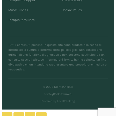
Terapia di coppia
Privacy Policy
Mindfulness
Cookie Policy
Terapia familiare
Tutti i contenuti presenti in questo sito sono prodotti allo scopo di
diffondere la cultura e l'informazione psicologica. Non possiedono
quindi alcuna funzione diagnostica e non possono sostituirsi ad un
consulto specialistico. Le informazioni fornite hanno soltanto un fine
divulgativo e non intendono rappresentare una prescrizione medica o
terapeutica.
© 2026 NienteAnsia.it
Privacy
Cookie
Termini
Powered by LocalRanking