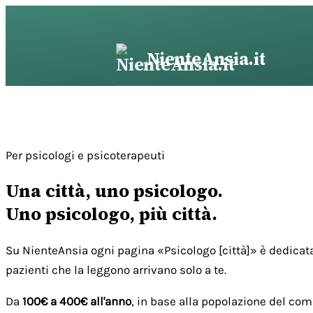
Vai
al
contenuto
NienteAnsia.it
Per psicologi e psicoterapeuti
Una città, uno psicologo.
Uno psicologo, più città.
Su NienteAnsia ogni pagina «Psicologo [città]» è dedicata
pazienti che la leggono arrivano solo a te.
Da
100€ a 400€ all'anno
, in base alla popolazione del com