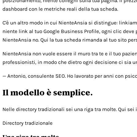
posizionamento, niente colleghi sulla tua pagina. Il prezz
dashboard con le metriche reali della tua scheda.
C'è un altro modo in cui NienteAnsia si distingue: linkiamo 
niente link al tuo Google Business Profile, ogni clic deve 
NienteAnsia no. Qui la tua scheda rimanda al tuo sito person
NienteAnsia non vuole essere il muro tra te e il tuo pazie
professionisti, in modo che dietro ogni decisione ci sia 
— Antonio, consulente SEO. Ho lavorato per anni con psicol
Il modello è semplice.
Nelle directory tradizionali sei una riga tra molte. Qui sei i
Directory tradizionale
Una riga tra molte