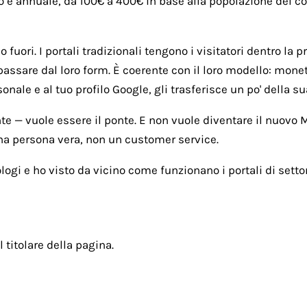
o è annuale, da 100€ a 400€ in base alla popolazione del com
fuori. I portali tradizionali tengono i visitatori dentro la p
passare dal loro form. È coerente con il loro modello: monet
ale e al tuo profilo Google, gli trasferisce un po' della sua
nte — vuole essere il ponte. E non vuole diventare il nuovo
una persona vera, non un customer service.
ogi e ho visto da vicino come funzionano i portali di settor
l titolare della pagina.