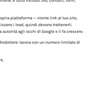
une, e tutto incluso: bio, contatti, form,
ropria piattaforma — niente link al tuo sito,
izzano i lead, quindi devono trattenerli.
 autorità agli occhi di Google e li fa crescere.
 Miodottore: lavora con un numero limitato di
e.