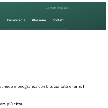
Contatti
Accesso
i
Psicoterapie
Glossario
Contatti
scheda monografica con bio, contatti e form. I
re più città.