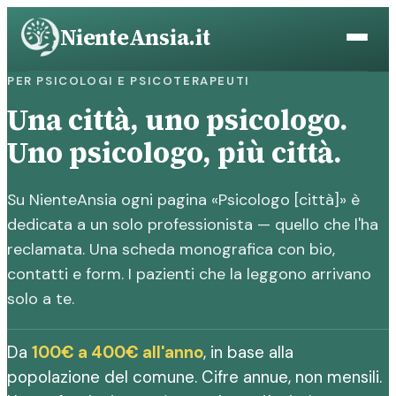
Vai
NienteAnsia.it
al
contenuto
PER PSICOLOGI E PSICOTERAPEUTI
Una città, uno psicologo.
Uno psicologo, più città.
Su NienteAnsia ogni pagina «Psicologo [città]» è
dedicata a un solo professionista — quello che l'ha
reclamata. Una scheda monografica con bio,
contatti e form. I pazienti che la leggono arrivano
solo a te.
Da
100€ a 400€ all'anno
, in base alla
popolazione del comune. Cifre annue, non mensili.