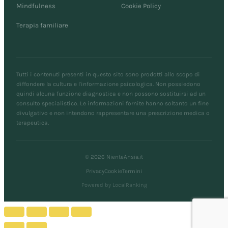
Mindfulness
Cookie Policy
Terapia familiare
Tutti i contenuti presenti in questo sito sono prodotti allo scopo di
diffondere la cultura e l'informazione psicologica. Non possiedono
quindi alcuna funzione diagnostica e non possono sostituirsi ad un
consulto specialistico. Le informazioni fornite hanno soltanto un fine
divulgativo e non intendono rappresentare una prescrizione medica o
terapeutica.
© 2026 NienteAnsia.it
Privacy
Cookie
Termini
Powered by LocalRanking