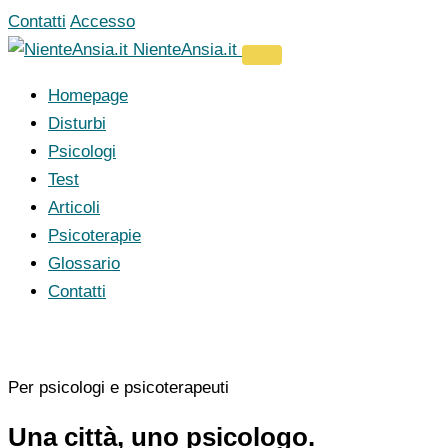
Vai
Contatti
Accesso
al
NienteAnsia.it
contenuto
Homepage
Disturbi
Psicologi
Test
Articoli
Psicoterapie
Glossario
Contatti
Per psicologi e psicoterapeuti
Una città, uno psicologo.