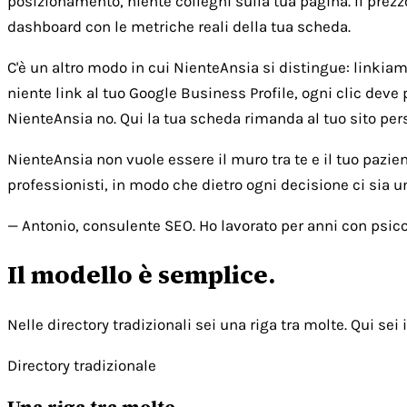
posizionamento, niente colleghi sulla tua pagina. Il prezz
dashboard con le metriche reali della tua scheda.
C'è un altro modo in cui NienteAnsia si distingue: linkiamo 
niente link al tuo Google Business Profile, ogni clic deve 
NienteAnsia no. Qui la tua scheda rimanda al tuo sito person
NienteAnsia non vuole essere il muro tra te e il tuo pazie
professionisti, in modo che dietro ogni decisione ci sia 
— Antonio, consulente SEO. Ho lavorato per anni con psicol
Il modello è semplice.
Nelle directory tradizionali sei una riga tra molte. Qui sei i
Directory tradizionale
Una riga tra molte