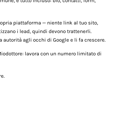
une, e tutto incluso: bio, contatti, form,
ropria piattaforma — niente link al tuo sito,
izzano i lead, quindi devono trattenerli.
 autorità agli occhi di Google e li fa crescere.
 Miodottore: lavora con un numero limitato di
e.