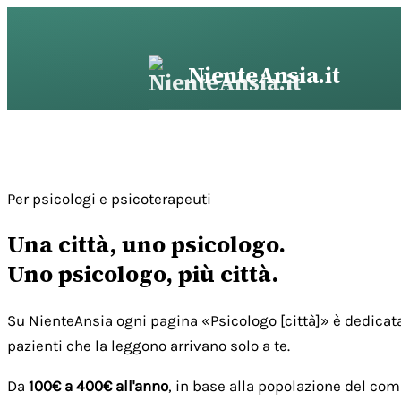
Vai
al
contenuto
NienteAnsia.it
Per psicologi e psicoterapeuti
Una città, uno psicologo.
Uno psicologo, più città.
Su NienteAnsia ogni pagina «Psicologo [città]» è dedicata
pazienti che la leggono arrivano solo a te.
Da
100€ a 400€ all'anno
, in base alla popolazione del com