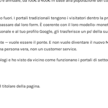
o è annuale, da 100€ a 400€ in base alla popolazione del com
fuori. I portali tradizionali tengono i visitatori dentro la p
passare dal loro form. È coerente con il loro modello: monet
ale e al tuo profilo Google, gli trasferisce un po' della sua
nte — vuole essere il ponte. E non vuole diventare il nuovo
una persona vera, non un customer service.
ogi e ho visto da vicino come funzionano i portali di settor
l titolare della pagina.