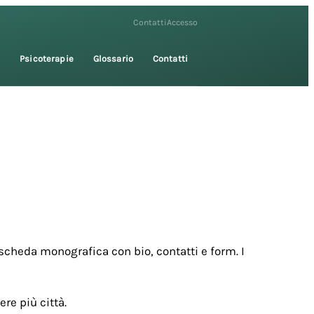
Contatti
Accesso
i
Psicoterapie
Glossario
Contatti
scheda monografica con bio, contatti e form. I
re più città.