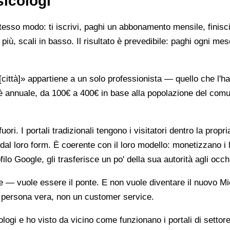
sicologi
stesso modo: ti iscrivi, paghi un abbonamento mensile, finisci
più, scali in basso. Il risultato è prevedibile: paghi ogni mes
ttà]» appartiene a un solo professionista — quello che l'ha 
è annuale, da 100€ a 400€ in base alla popolazione del comune
ori. I portali tradizionali tengono i visitatori dentro la propr
dal loro form. È coerente con il loro modello: monetizzano i 
ilo Google, gli trasferisce un po' della sua autorità agli occh
te — vuole essere il ponte. E non vuole diventare il nuovo Mi
na persona vera, non un customer service.
gi e ho visto da vicino come funzionano i portali di settore