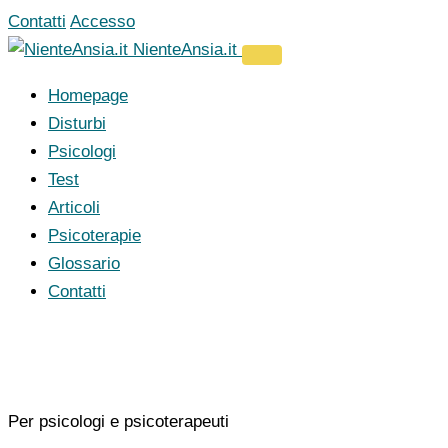
Vai
Contatti
Accesso
al
NienteAnsia.it
contenuto
Homepage
Disturbi
Psicologi
Test
Articoli
Psicoterapie
Glossario
Contatti
Per psicologi e psicoterapeuti