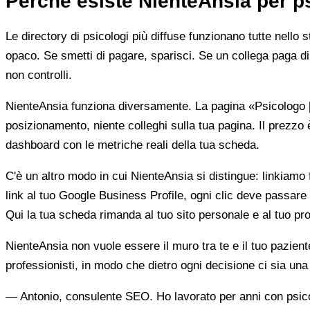
Perché esiste NienteAnsia per p
Le directory di psicologi più diffuse funzionano tutte nello 
opaco. Se smetti di pagare, sparisci. Se un collega paga di 
non controlli.
NienteAnsia funziona diversamente. La pagina «Psicologo [ci
posizionamento, niente colleghi sulla tua pagina. Il prezzo 
dashboard con le metriche reali della tua scheda.
C'è un altro modo in cui NienteAnsia si distingue: linkiamo fu
link al tuo Google Business Profile, ogni clic deve passare 
Qui la tua scheda rimanda al tuo sito personale e al tuo prof
NienteAnsia non vuole essere il muro tra te e il tuo pazien
professionisti, in modo che dietro ogni decisione ci sia u
— Antonio, consulente SEO. Ho lavorato per anni con psicolo