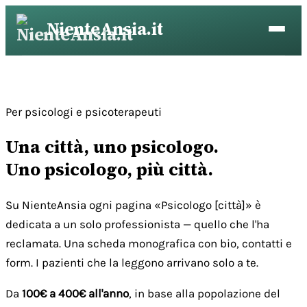
Vai
NienteAnsia.it
al
contenuto
Per psicologi e psicoterapeuti
Una città, uno psicologo.
Uno psicologo, più città.
Su NienteAnsia ogni pagina «Psicologo [città]» è
dedicata a un solo professionista — quello che l'ha
reclamata. Una scheda monografica con bio, contatti e
form. I pazienti che la leggono arrivano solo a te.
Da
100€ a 400€ all'anno
, in base alla popolazione del