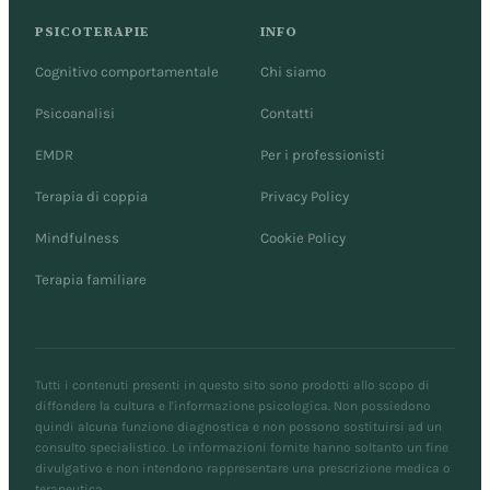
PSICOTERAPIE
INFO
Cognitivo comportamentale
Chi siamo
Psicoanalisi
Contatti
EMDR
Per i professionisti
Terapia di coppia
Privacy Policy
Mindfulness
Cookie Policy
Terapia familiare
Tutti i contenuti presenti in questo sito sono prodotti allo scopo di
diffondere la cultura e l'informazione psicologica. Non possiedono
quindi alcuna funzione diagnostica e non possono sostituirsi ad un
consulto specialistico. Le informazioni fornite hanno soltanto un fine
divulgativo e non intendono rappresentare una prescrizione medica o
terapeutica.