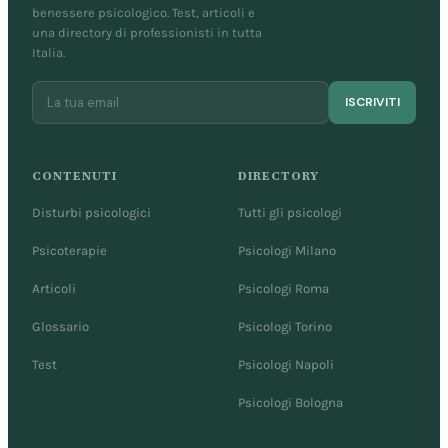
benessere psicologico. Test, articoli e
una directory di professionisti in tutta
Italia.
ISCRIVITI
CONTENUTI
DIRECTORY
Disturbi psicologici
Tutti gli psicologi
Psicoterapie
Psicologi Milano
Articoli
Psicologi Roma
Glossario
Psicologi Torino
Test
Psicologi Napoli
Psicologi Bologna