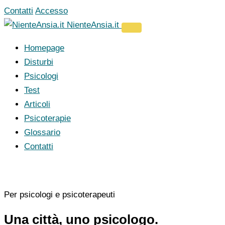
Vai
Contatti
Accesso
al
NienteAnsia.it
contenuto
Homepage
Disturbi
Psicologi
Test
Articoli
Psicoterapie
Glossario
Contatti
Per psicologi e psicoterapeuti
Una città, uno psicologo.