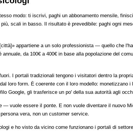
sicologi
stesso modo: ti iscrivi, paghi un abbonamento mensile, finisci
più, scali in basso. Il risultato è prevedibile: paghi ogni mes
ttà]» appartiene a un solo professionista — quello che l'ha 
è annuale, da 100€ a 400€ in base alla popolazione del comune
ori. I portali tradizionali tengono i visitatori dentro la propr
dal loro form. È coerente con il loro modello: monetizzano i 
ilo Google, gli trasferisce un po' della sua autorità agli occh
te — vuole essere il ponte. E non vuole diventare il nuovo Mi
na persona vera, non un customer service.
gi e ho visto da vicino come funzionano i portali di settore