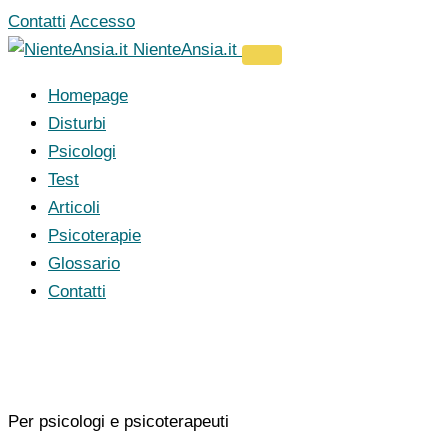
Vai
Contatti
Accesso
al
NienteAnsia.it
contenuto
Homepage
Disturbi
Psicologi
Test
Articoli
Psicoterapie
Glossario
Contatti
Per psicologi e psicoterapeuti