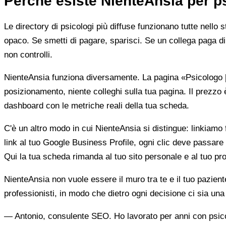
Perché esiste NienteAnsia per p
Le directory di psicologi più diffuse funzionano tutte nello 
opaco. Se smetti di pagare, sparisci. Se un collega paga di 
non controlli.
NienteAnsia funziona diversamente. La pagina «Psicologo [ci
posizionamento, niente colleghi sulla tua pagina. Il prezzo 
dashboard con le metriche reali della tua scheda.
C'è un altro modo in cui NienteAnsia si distingue: linkiamo fu
link al tuo Google Business Profile, ogni clic deve passare 
Qui la tua scheda rimanda al tuo sito personale e al tuo prof
NienteAnsia non vuole essere il muro tra te e il tuo pazien
professionisti, in modo che dietro ogni decisione ci sia u
— Antonio, consulente SEO. Ho lavorato per anni con psicolo