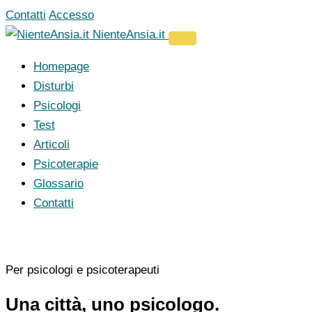
Vai
Contatti
Accesso
al
NienteAnsia.it
contenuto
Homepage
Disturbi
Psicologi
Test
Articoli
Psicoterapie
Glossario
Contatti
Per psicologi e psicoterapeuti
Una città, uno psicologo.