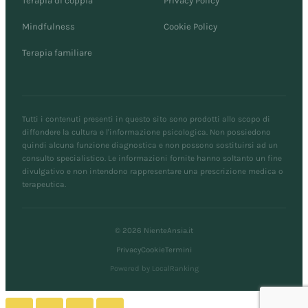
Terapia di coppia
Privacy Policy
Mindfulness
Cookie Policy
Terapia familiare
Tutti i contenuti presenti in questo sito sono prodotti allo scopo di
diffondere la cultura e l'informazione psicologica. Non possiedono
quindi alcuna funzione diagnostica e non possono sostituirsi ad un
consulto specialistico. Le informazioni fornite hanno soltanto un fine
divulgativo e non intendono rappresentare una prescrizione medica o
terapeutica.
© 2026 NienteAnsia.it
Privacy
Cookie
Termini
Powered by LocalRanking