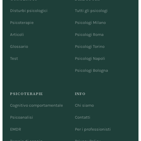
Disturbi psicologici
Tutti gli psicologi
Psicoterapie
Psicologi Milano
Articoli
Psicologi Roma
Glossario
Psicologi Torino
Test
Psicologi Napoli
Psicologi Bologna
PSICOTERAPIE
INFO
Cognitivo comportamentale
Chi siamo
Psicoanalisi
Contatti
EMDR
Per i professionisti