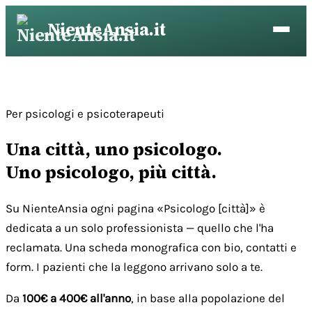
Vai
NienteAnsia.it
al
contenuto
Per psicologi e psicoterapeuti
Una città, uno psicologo.
Uno psicologo, più città.
Su NienteAnsia ogni pagina «Psicologo [città]» è
dedicata a un solo professionista — quello che l'ha
reclamata. Una scheda monografica con bio, contatti e
form. I pazienti che la leggono arrivano solo a te.
Da
100€ a 400€ all'anno
, in base alla popolazione del