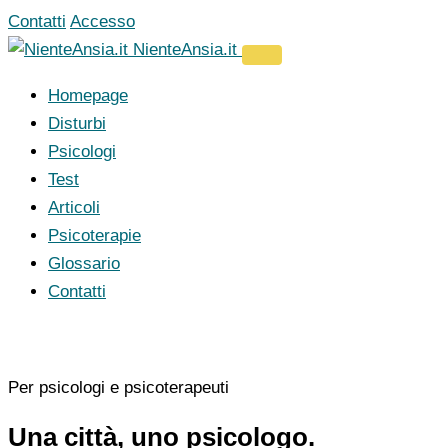
Vai
Contatti
Accesso
al
NienteAnsia.it
contenuto
Homepage
Disturbi
Psicologi
Test
Articoli
Psicoterapie
Glossario
Contatti
Per psicologi e psicoterapeuti
Una città, uno psicologo.