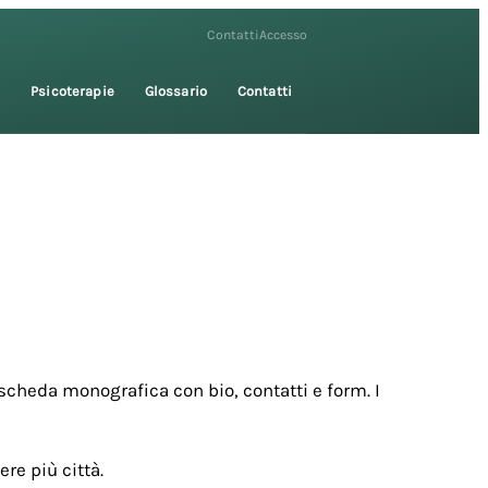
Contatti
Accesso
i
Psicoterapie
Glossario
Contatti
scheda monografica con bio, contatti e form. I
re più città.