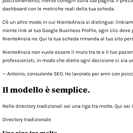
posizionamento, niente colleghi sulla tua pagina. Il prezz
dashboard con le metriche reali della tua scheda.
C'è un altro modo in cui NienteAnsia si distingue: linkiamo 
niente link al tuo Google Business Profile, ogni clic deve 
NienteAnsia no. Qui la tua scheda rimanda al tuo sito person
NienteAnsia non vuole essere il muro tra te e il tuo pazie
professionisti, in modo che dietro ogni decisione ci sia 
— Antonio, consulente SEO. Ho lavorato per anni con psicol
Il modello è semplice.
Nelle directory tradizionali sei una riga tra molte. Qui sei i
Directory tradizionale
Una riga tra molte