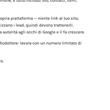
une, e tutto incluso: bio, contatti, form,
ropria piattaforma — niente link al tuo sito,
izzano i lead, quindi devono trattenerli.
 autorità agli occhi di Google e li fa crescere.
 Miodottore: lavora con un numero limitato di
e.