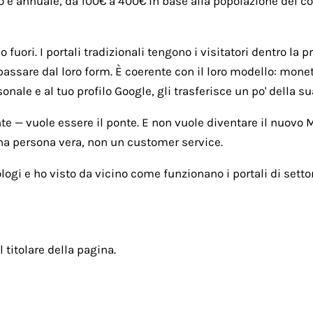
o è annuale, da 100€ a 400€ in base alla popolazione del com
fuori. I portali tradizionali tengono i visitatori dentro la p
passare dal loro form. È coerente con il loro modello: monet
ale e al tuo profilo Google, gli trasferisce un po' della sua
nte — vuole essere il ponte. E non vuole diventare il nuovo
una persona vera, non un customer service.
ogi e ho visto da vicino come funzionano i portali di settor
l titolare della pagina.