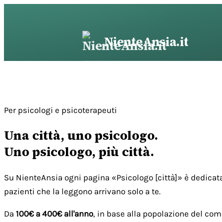
Vai
al
contenuto
NienteAnsia.it
Per psicologi e psicoterapeuti
Una città, uno psicologo.
Uno psicologo, più città.
Su NienteAnsia ogni pagina «Psicologo [città]» è dedicata
pazienti che la leggono arrivano solo a te.
Da
100€ a 400€ all'anno
, in base alla popolazione del com