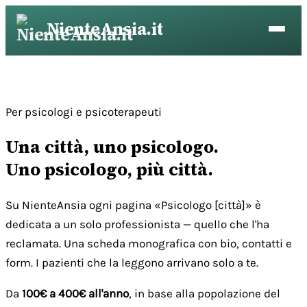
Vai
NienteAnsia.it
al
contenuto
Per psicologi e psicoterapeuti
Una città, uno psicologo.
Uno psicologo, più città.
Su NienteAnsia ogni pagina «Psicologo [città]» è
dedicata a un solo professionista — quello che l'ha
reclamata. Una scheda monografica con bio, contatti e
form. I pazienti che la leggono arrivano solo a te.
Da
100€ a 400€ all'anno
, in base alla popolazione del