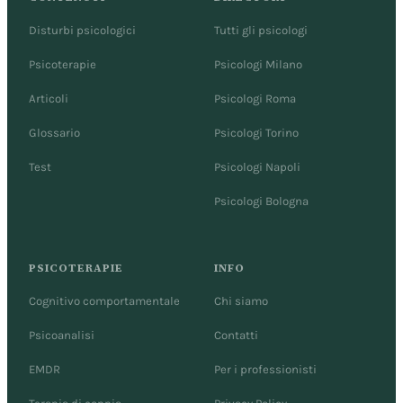
Disturbi psicologici
Tutti gli psicologi
Psicoterapie
Psicologi Milano
Articoli
Psicologi Roma
Glossario
Psicologi Torino
Test
Psicologi Napoli
Psicologi Bologna
PSICOTERAPIE
INFO
Cognitivo comportamentale
Chi siamo
Psicoanalisi
Contatti
EMDR
Per i professionisti