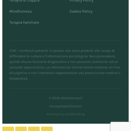
Terapia di coppia
Privacy Policy
Mindfulness
Cookie Policy
Terapia familiare
Tutti i contenuti presenti in questo sito sono prodotti allo scopo di
diffondere la cultura e l'informazione psicologica. Non possiedono
quindi alcuna funzione diagnostica e non possono sostituirsi ad un
consulto specialistico. Le informazioni fornite hanno soltanto un fine
divulgativo e non intendono rappresentare una prescrizione medica o
terapeutica.
© 2026 NienteAnsia.it
Privacy
Cookie
Termini
Powered by LocalRanking