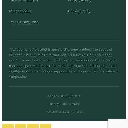
Terapia di coppia
Privacy Policy
Mindfulness
Cookie Policy
Terapia familiare
Tutti i contenuti presenti in questo sito sono prodotti allo scopo di
diffondere la cultura e l'informazione psicologica. Non possiedono
quindi alcuna funzione diagnostica e non possono sostituirsi ad un
consulto specialistico. Le informazioni fornite hanno soltanto un fine
divulgativo e non intendono rappresentare una prescrizione medica o
terapeutica.
© 2026 NienteAnsia.it
Privacy
Cookie
Termini
Powered by LocalRanking