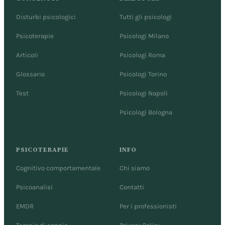
Disturbi psicologici
Tutti gli psicologi
Psicoterapie
Psicologi Milano
Articoli
Psicologi Roma
Glossario
Psicologi Torino
Test
Psicologi Napoli
Psicologi Bologna
PSICOTERAPIE
INFO
Cognitivo comportamentale
Chi siamo
Psicoanalisi
Contatti
EMDR
Per i professionisti