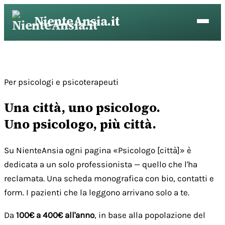
Vai
NienteAnsia.it
al
contenuto
Per psicologi e psicoterapeuti
Una città, uno psicologo.
Uno psicologo, più città.
Su NienteAnsia ogni pagina «Psicologo [città]» è
dedicata a un solo professionista — quello che l'ha
reclamata. Una scheda monografica con bio, contatti e
form. I pazienti che la leggono arrivano solo a te.
Da
100€ a 400€ all'anno
, in base alla popolazione del