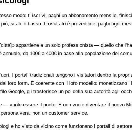
sicologi
stesso modo: ti iscrivi, paghi un abbonamento mensile, finisci
più, scali in basso. Il risultato è prevedibile: paghi ogni mes
ttà]» appartiene a un solo professionista — quello che l'ha 
è annuale, da 100€ a 400€ in base alla popolazione del comune
ori. I portali tradizionali tengono i visitatori dentro la propr
dal loro form. È coerente con il loro modello: monetizzano i 
ilo Google, gli trasferisce un po' della sua autorità agli occh
te — vuole essere il ponte. E non vuole diventare il nuovo Mi
na persona vera, non un customer service.
gi e ho visto da vicino come funzionano i portali di settore