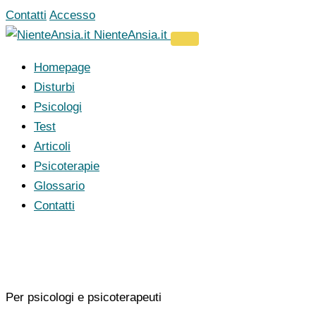
Vai
Contatti
Accesso
al
NienteAnsia.it
contenuto
Homepage
Disturbi
Psicologi
Test
Articoli
Psicoterapie
Glossario
Contatti
Per psicologi e psicoterapeuti