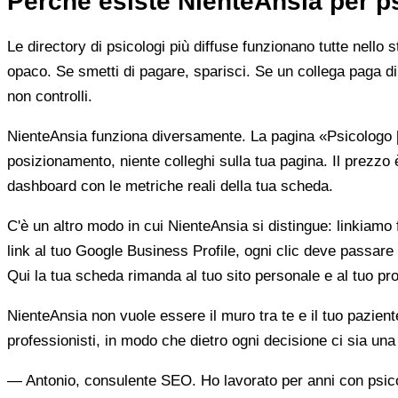
Perché esiste NienteAnsia per p
Le directory di psicologi più diffuse funzionano tutte nello 
opaco. Se smetti di pagare, sparisci. Se un collega paga di 
non controlli.
NienteAnsia funziona diversamente. La pagina «Psicologo [ci
posizionamento, niente colleghi sulla tua pagina. Il prezzo 
dashboard con le metriche reali della tua scheda.
C'è un altro modo in cui NienteAnsia si distingue: linkiamo fu
link al tuo Google Business Profile, ogni clic deve passare 
Qui la tua scheda rimanda al tuo sito personale e al tuo prof
NienteAnsia non vuole essere il muro tra te e il tuo pazien
professionisti, in modo che dietro ogni decisione ci sia u
— Antonio, consulente SEO. Ho lavorato per anni con psicolo