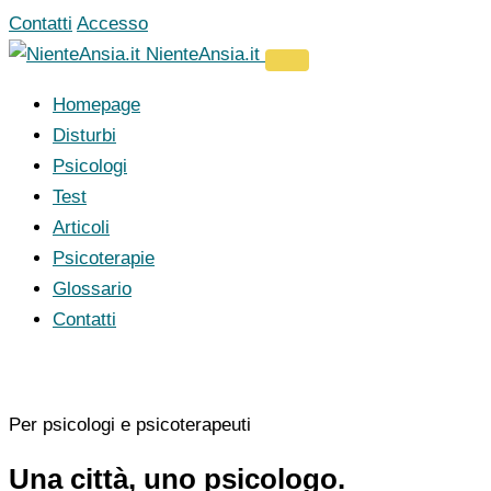
Vai
Contatti
Accesso
al
NienteAnsia.it
contenuto
Homepage
Disturbi
Psicologi
Test
Articoli
Psicoterapie
Glossario
Contatti
Per psicologi e psicoterapeuti
Una città, uno psicologo.