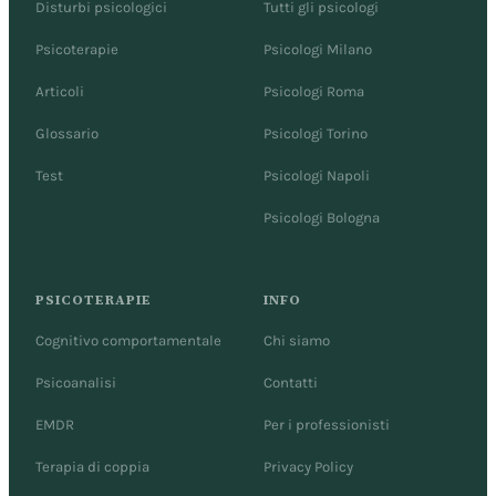
Disturbi psicologici
Tutti gli psicologi
Psicoterapie
Psicologi Milano
Articoli
Psicologi Roma
Glossario
Psicologi Torino
Test
Psicologi Napoli
Psicologi Bologna
PSICOTERAPIE
INFO
Cognitivo comportamentale
Chi siamo
Psicoanalisi
Contatti
EMDR
Per i professionisti
Terapia di coppia
Privacy Policy