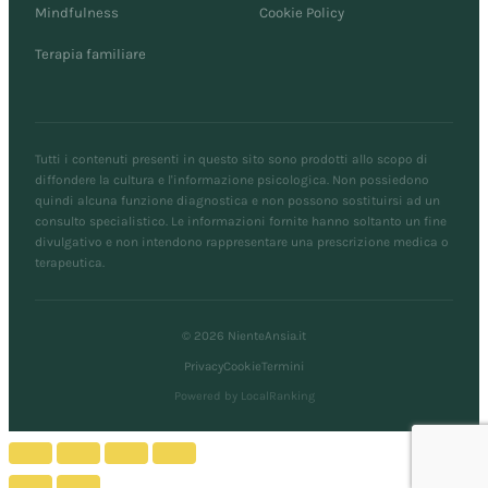
Mindfulness
Cookie Policy
Terapia familiare
Tutti i contenuti presenti in questo sito sono prodotti allo scopo di
diffondere la cultura e l'informazione psicologica. Non possiedono
quindi alcuna funzione diagnostica e non possono sostituirsi ad un
consulto specialistico. Le informazioni fornite hanno soltanto un fine
divulgativo e non intendono rappresentare una prescrizione medica o
terapeutica.
© 2026 NienteAnsia.it
Privacy
Cookie
Termini
Powered by LocalRanking