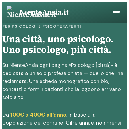
Vai
NienteAnsia.it
al
contenuto
PER PSICOLOGI E PSICOTERAPEUTI
Una città, uno psicologo.
Uno psicologo, più città.
Su NienteAnsia ogni pagina «Psicologo [città]» è
dedicata a un solo professionista — quello che l'ha
reclamata. Una scheda monografica con bio,
contatti e form. I pazienti che la leggono arrivano
solo a te.
Da
100€ a 400€ all'anno
, in base alla
popolazione del comune. Cifre annue, non mensili.