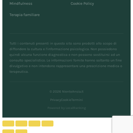
Mindfulness
Cookie Policy
Terapia familiare
Tutti i contenuti presenti in questo sito sono prodotti allo scopo di
diffondere la cultura e l'informazione psicologica. Non possiedono
quindi alcuna funzione diagnostica e non possono sostituirsi ad un
consulto specialistico. Le informazioni fornite hanno soltanto un fine
divulgativo e non intendono rappresentare una prescrizione medica o
terapeutica.
© 2026 NienteAnsia.it
Privacy
Cookie
Termini
Powered by LocalRanking