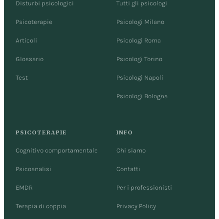
Disturbi psicologici
Tutti gli psicologi
Psicoterapie
Psicologi Milano
Articoli
Psicologi Roma
Glossario
Psicologi Torino
Test
Psicologi Napoli
Psicologi Bologna
PSICOTERAPIE
INFO
Cognitivo comportamentale
Chi siamo
Psicoanalisi
Contatti
EMDR
Per i professionisti
Terapia di coppia
Privacy Policy