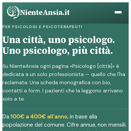
Vai
NienteAnsia.it
al
contenuto
PER PSICOLOGI E PSICOTERAPEUTI
Una città, uno psicologo.
Uno psicologo, più città.
Su NienteAnsia ogni pagina «Psicologo [città]» è
dedicata a un solo professionista — quello che l'ha
reclamata. Una scheda monografica con bio,
contatti e form. I pazienti che la leggono arrivano
solo a te.
Da
100€ a 400€ all'anno
, in base alla
popolazione del comune. Cifre annue, non mensili.