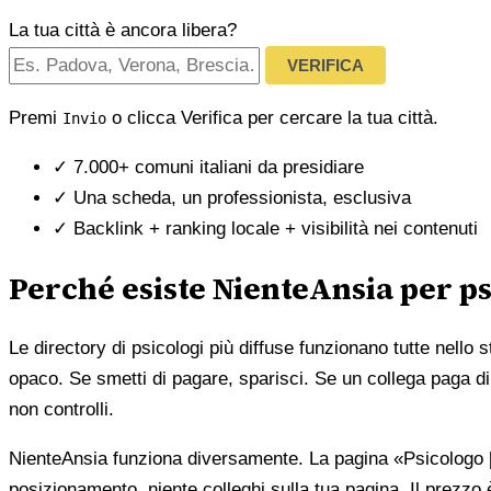
La tua città è ancora libera?
VERIFICA
Premi
o clicca Verifica per cercare la tua città.
Invio
✓
7.000+ comuni italiani da presidiare
✓
Una scheda, un professionista, esclusiva
✓
Backlink + ranking locale + visibilità nei contenuti
Perché esiste NienteAnsia per ps
Le directory di psicologi più diffuse funzionano tutte nello 
opaco. Se smetti di pagare, sparisci. Se un collega paga di 
non controlli.
NienteAnsia funziona diversamente. La pagina «Psicologo [ci
posizionamento, niente colleghi sulla tua pagina. Il prezzo 