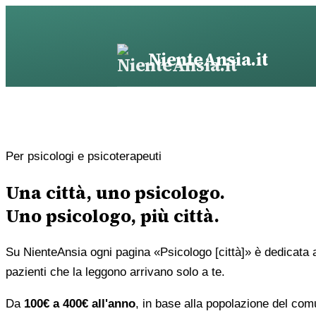
Vai
al
contenuto
NienteAnsia.it
Per psicologi e psicoterapeuti
Una città, uno psicologo.
Uno psicologo, più città.
Su NienteAnsia ogni pagina «Psicologo [città]» è dedicata 
pazienti che la leggono arrivano solo a te.
Da
100€ a 400€ all'anno
, in base alla popolazione del com