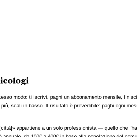
icologi
stesso modo: ti iscrivi, paghi un abbonamento mensile, finisci
più, scali in basso. Il risultato è prevedibile: paghi ogni mes
ttà]» appartiene a un solo professionista — quello che l'ha 
è annuale, da 100€ a 400€ in base alla popolazione del comune