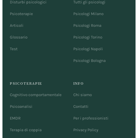
Disturbi psicologici
Tutti gli psicologi
Psicoterapie
Psicologi Milano
Articoli
Psicologi Roma
Glossario
Psicologi Torino
Test
Psicologi Napoli
Psicologi Bologna
PSICOTERAPIE
INFO
Cognitivo comportamentale
Chi siamo
Psicoanalisi
Contatti
EMDR
Per i professionisti
Terapia di coppia
Privacy Policy