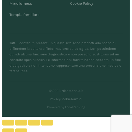
Mindfulness
Cookie Policy
Terapia familiare
Tutti i contenuti presenti in questo sito sono prodotti allo scopo di
diffondere la cultura e l'informazione psicologica. Non possiedono
quindi alcuna funzione diagnostica e non possono sostituirsi ad un
consulto specialistico. Le informazioni fornite hanno soltanto un fine
divulgativo e non intendono rappresentare una prescrizione medica o
terapeutica.
© 2026 NienteAnsia.it
Privacy
Cookie
Termini
Powered by LocalRanking