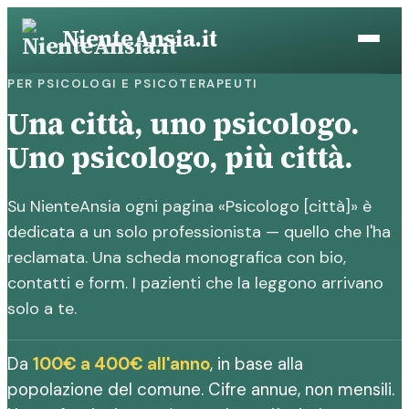
Vai
NienteAnsia.it
al
contenuto
PER PSICOLOGI E PSICOTERAPEUTI
Una città, uno psicologo.
Uno psicologo, più città.
Su NienteAnsia ogni pagina «Psicologo [città]» è
dedicata a un solo professionista — quello che l'ha
reclamata. Una scheda monografica con bio,
contatti e form. I pazienti che la leggono arrivano
solo a te.
Da
100€ a 400€ all'anno
, in base alla
popolazione del comune. Cifre annue, non mensili.