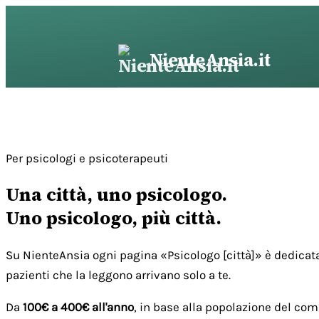
Vai
al
contenuto
NienteAnsia.it
Per psicologi e psicoterapeuti
Una città, uno psicologo.
Uno psicologo, più città.
Su NienteAnsia ogni pagina «Psicologo [città]» è dedicata
pazienti che la leggono arrivano solo a te.
Da
100€ a 400€ all'anno
, in base alla popolazione del com