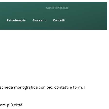
Contatti
Accesso
i
Psicoterapie
Glossario
Contatti
scheda monografica con bio, contatti e form. I
re più città.