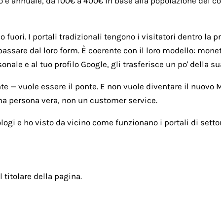
o è annuale, da 100€ a 400€ in base alla popolazione del com
fuori. I portali tradizionali tengono i visitatori dentro la p
passare dal loro form. È coerente con il loro modello: monet
ale e al tuo profilo Google, gli trasferisce un po' della sua
nte — vuole essere il ponte. E non vuole diventare il nuovo
una persona vera, non un customer service.
ogi e ho visto da vicino come funzionano i portali di settor
l titolare della pagina.