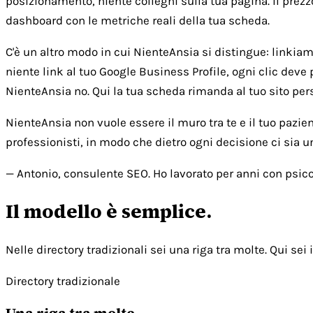
posizionamento, niente colleghi sulla tua pagina. Il prezz
dashboard con le metriche reali della tua scheda.
C'è un altro modo in cui NienteAnsia si distingue: linkiamo 
niente link al tuo Google Business Profile, ogni clic deve 
NienteAnsia no. Qui la tua scheda rimanda al tuo sito person
NienteAnsia non vuole essere il muro tra te e il tuo pazie
professionisti, in modo che dietro ogni decisione ci sia 
— Antonio, consulente SEO. Ho lavorato per anni con psicol
Il modello è semplice.
Nelle directory tradizionali sei una riga tra molte. Qui sei i
Directory tradizionale
Una riga tra molte