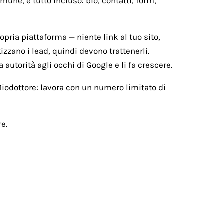
une, e tutto incluso: bio, contatti, form,
ropria piattaforma — niente link al tuo sito,
izzano i lead, quindi devono trattenerli.
 autorità agli occhi di Google e li fa crescere.
 Miodottore: lavora con un numero limitato di
e.