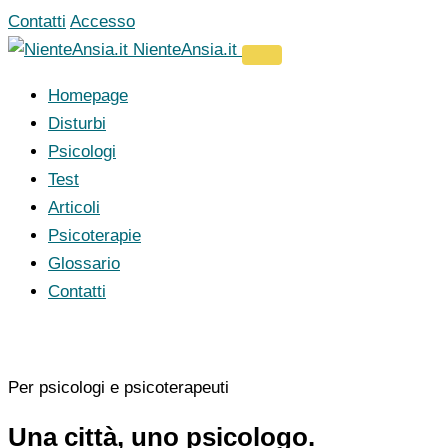
Vai
Contatti
Accesso
al
NienteAnsia.it
contenuto
Homepage
Disturbi
Psicologi
Test
Articoli
Psicoterapie
Glossario
Contatti
Per psicologi e psicoterapeuti
Una città, uno psicologo.