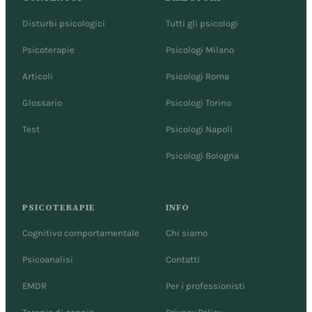
Disturbi psicologici
Tutti gli psicologi
Psicoterapie
Psicologi Milano
Articoli
Psicologi Roma
Glossario
Psicologi Torino
Test
Psicologi Napoli
Psicologi Bologna
PSICOTERAPIE
INFO
Cognitivo comportamentale
Chi siamo
Psicoanalisi
Contatti
EMDR
Per i professionisti