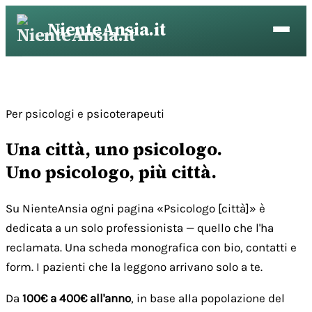
Vai
NienteAnsia.it
al
contenuto
Per psicologi e psicoterapeuti
Una città, uno psicologo.
Uno psicologo, più città.
Su NienteAnsia ogni pagina «Psicologo [città]» è
dedicata a un solo professionista — quello che l'ha
reclamata. Una scheda monografica con bio, contatti e
form. I pazienti che la leggono arrivano solo a te.
Da
100€ a 400€ all'anno
, in base alla popolazione del