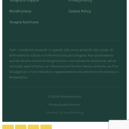
Terapia di coppia
Privacy Policy
Mindfulness
Cookie Policy
Terapia familiare
Tutti i contenuti presenti in questo sito sono prodotti allo scopo di
diffondere la cultura e l'informazione psicologica. Non possiedono
quindi alcuna funzione diagnostica e non possono sostituirsi ad un
consulto specialistico. Le informazioni fornite hanno soltanto un fine
divulgativo e non intendono rappresentare una prescrizione medica o
terapeutica.
© 2026 NienteAnsia.it
Privacy
Cookie
Termini
Powered by LocalRanking