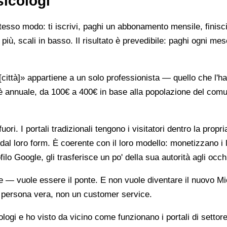
sicologi
stesso modo: ti iscrivi, paghi un abbonamento mensile, finisci
più, scali in basso. Il risultato è prevedibile: paghi ogni mes
ttà]» appartiene a un solo professionista — quello che l'ha 
è annuale, da 100€ a 400€ in base alla popolazione del comune
ori. I portali tradizionali tengono i visitatori dentro la propr
dal loro form. È coerente con il loro modello: monetizzano i 
ilo Google, gli trasferisce un po' della sua autorità agli occh
te — vuole essere il ponte. E non vuole diventare il nuovo Mi
na persona vera, non un customer service.
gi e ho visto da vicino come funzionano i portali di settore