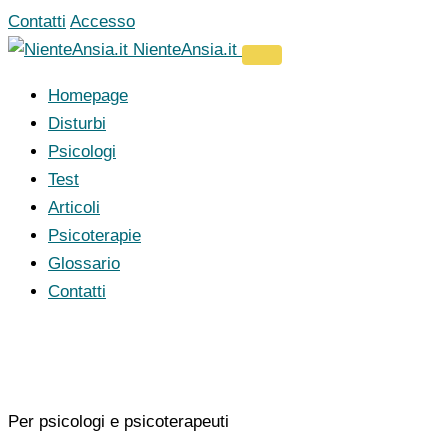
Vai
Contatti
Accesso
al
NienteAnsia.it
contenuto
Homepage
Disturbi
Psicologi
Test
Articoli
Psicoterapie
Glossario
Contatti
Per psicologi e psicoterapeuti