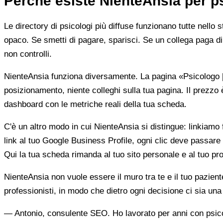
Perché esiste NienteAnsia per p
Le directory di psicologi più diffuse funzionano tutte nello 
opaco. Se smetti di pagare, sparisci. Se un collega paga di 
non controlli.
NienteAnsia funziona diversamente. La pagina «Psicologo [ci
posizionamento, niente colleghi sulla tua pagina. Il prezzo 
dashboard con le metriche reali della tua scheda.
C'è un altro modo in cui NienteAnsia si distingue: linkiamo fu
link al tuo Google Business Profile, ogni clic deve passare 
Qui la tua scheda rimanda al tuo sito personale e al tuo prof
NienteAnsia non vuole essere il muro tra te e il tuo pazien
professionisti, in modo che dietro ogni decisione ci sia u
— Antonio, consulente SEO. Ho lavorato per anni con psicolo