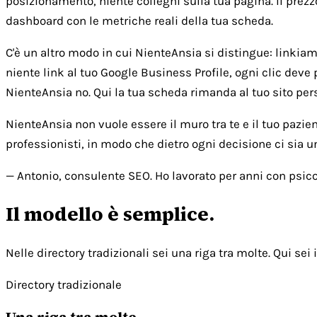
posizionamento, niente colleghi sulla tua pagina. Il prezz
dashboard con le metriche reali della tua scheda.
C'è un altro modo in cui NienteAnsia si distingue: linkiamo 
niente link al tuo Google Business Profile, ogni clic deve 
NienteAnsia no. Qui la tua scheda rimanda al tuo sito person
NienteAnsia non vuole essere il muro tra te e il tuo pazie
professionisti, in modo che dietro ogni decisione ci sia 
— Antonio, consulente SEO. Ho lavorato per anni con psicol
Il modello è semplice.
Nelle directory tradizionali sei una riga tra molte. Qui sei i
Directory tradizionale
Una riga tra molte