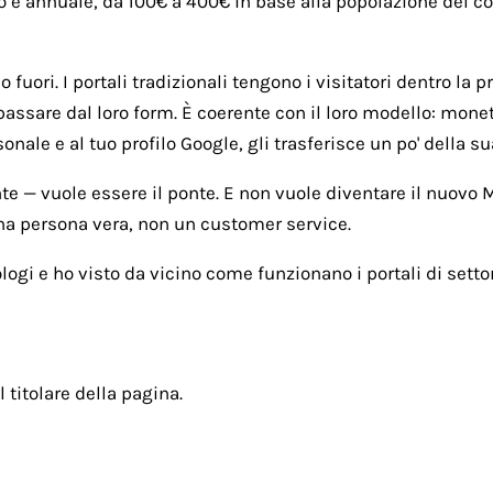
o è annuale, da 100€ a 400€ in base alla popolazione del com
fuori. I portali tradizionali tengono i visitatori dentro la p
passare dal loro form. È coerente con il loro modello: monet
ale e al tuo profilo Google, gli trasferisce un po' della sua
nte — vuole essere il ponte. E non vuole diventare il nuovo
una persona vera, non un customer service.
ogi e ho visto da vicino come funzionano i portali di settor
l titolare della pagina.