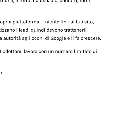
une, e tutto incluso: bio, contatti, form,
ropria piattaforma — niente link al tuo sito,
izzano i lead, quindi devono trattenerli.
 autorità agli occhi di Google e li fa crescere.
 Miodottore: lavora con un numero limitato di
e.