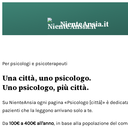
Vai
al
contenuto
NienteAnsia.it
Per psicologi e psicoterapeuti
Una città, uno psicologo.
Uno psicologo, più città.
Su NienteAnsia ogni pagina «Psicologo [città]» è dedicata
pazienti che la leggono arrivano solo a te.
Da
100€ a 400€ all'anno
, in base alla popolazione del com