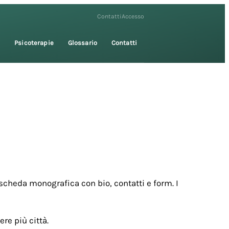
Contatti
Accesso
i
Psicoterapie
Glossario
Contatti
scheda monografica con bio, contatti e form. I
re più città.