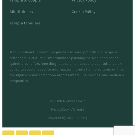
Terapia di coppia
Privacy Policy
Mindfulness
Cookie Policy
Terapia familiare
Tutti i contenuti presenti in questo sito sono prodotti allo scopo di
diffondere la cultura e l'informazione psicologica. Non possiedono
quindi alcuna funzione diagnostica e non possono sostituirsi ad un
consulto specialistico. Le informazioni fornite hanno soltanto un fine
divulgativo e non intendono rappresentare una prescrizione medica o
terapeutica.
© 2026 NienteAnsia.it
Privacy
Cookie
Termini
Powered by LocalRanking