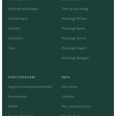
Disturbi psicologici
Tutti gli psicologi
Psicoterapie
Psicologi Milano
Articoli
Psicologi Roma
Glossario
Psicologi Torino
Test
Psicologi Napoli
Psicologi Bologna
PSICOTERAPIE
INFO
Cognitivo comportamentale
Chi siamo
Psicoanalisi
Contatti
EMDR
Per i professionisti