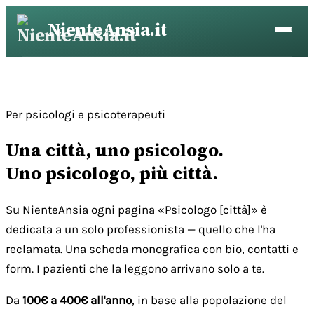
Vai
NienteAnsia.it
al
contenuto
Per psicologi e psicoterapeuti
Una città, uno psicologo.
Uno psicologo, più città.
Su NienteAnsia ogni pagina «Psicologo [città]» è
dedicata a un solo professionista — quello che l'ha
reclamata. Una scheda monografica con bio, contatti e
form. I pazienti che la leggono arrivano solo a te.
Da
100€ a 400€ all'anno
, in base alla popolazione del