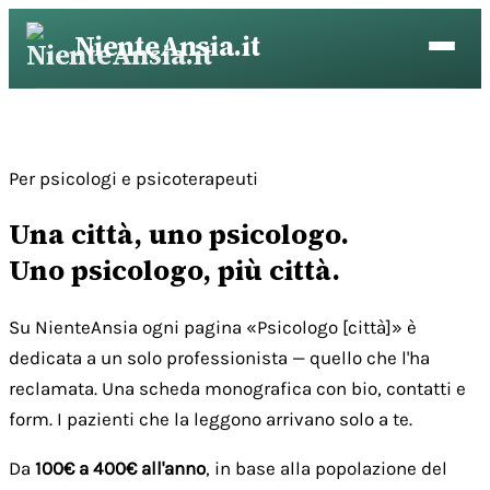
Vai
NienteAnsia.it
al
contenuto
Per psicologi e psicoterapeuti
Una città, uno psicologo.
Uno psicologo, più città.
Su NienteAnsia ogni pagina «Psicologo [città]» è
dedicata a un solo professionista — quello che l'ha
reclamata. Una scheda monografica con bio, contatti e
form. I pazienti che la leggono arrivano solo a te.
Da
100€ a 400€ all'anno
, in base alla popolazione del