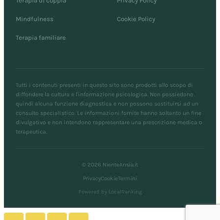
Terapia di coppia
Privacy Policy
Mindfulness
Cookie Policy
Terapia familiare
Tutti i contenuti presenti in questo sito sono prodotti allo scopo di
diffondere la cultura e l'informazione psicologica. Non possiedono
quindi alcuna funzione diagnostica e non possono sostituirsi ad un
consulto specialistico. Le informazioni fornite hanno soltanto un fine
divulgativo e non intendono rappresentare una prescrizione medica o
terapeutica.
© 2026 NienteAnsia.it
Privacy
Cookie
Termini
Powered by LocalRanking