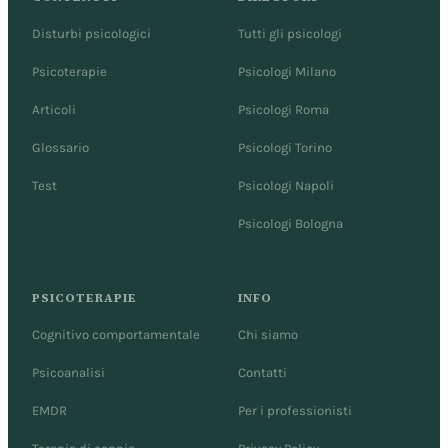
Disturbi psicologici
Tutti gli psicologi
Psicoterapie
Psicologi Milano
Articoli
Psicologi Roma
Glossario
Psicologi Torino
Test
Psicologi Napoli
Psicologi Bologna
PSICOTERAPIE
INFO
Cognitivo comportamentale
Chi siamo
Psicoanalisi
Contatti
EMDR
Per i professionisti