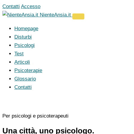
Vai
Contatti
Accesso
al
NienteAnsia.it
contenuto
Homepage
Disturbi
Psicologi
Test
Articoli
Psicoterapie
Glossario
Contatti
Per psicologi e psicoterapeuti
Una città, uno psicologo.