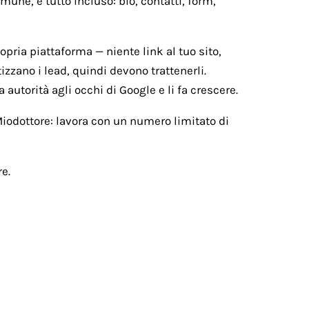
une, e tutto incluso: bio, contatti, form,
ropria piattaforma — niente link al tuo sito,
izzano i lead, quindi devono trattenerli.
 autorità agli occhi di Google e li fa crescere.
 Miodottore: lavora con un numero limitato di
e.