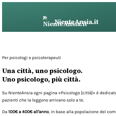
Vai
al
contenuto
NienteAnsia.it
Per psicologi e psicoterapeuti
Una città, uno psicologo.
Uno psicologo, più città.
Su NienteAnsia ogni pagina «Psicologo [città]» è dedicata
pazienti che la leggono arrivano solo a te.
Da
100€ a 400€ all'anno
, in base alla popolazione del com