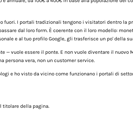
o è annuale, da 100€ a 400€ in base alla popolazione del com
fuori. I portali tradizionali tengono i visitatori dentro la p
passare dal loro form. È coerente con il loro modello: monet
ale e al tuo profilo Google, gli trasferisce un po' della sua
nte — vuole essere il ponte. E non vuole diventare il nuovo
una persona vera, non un customer service.
ogi e ho visto da vicino come funzionano i portali di settor
l titolare della pagina.