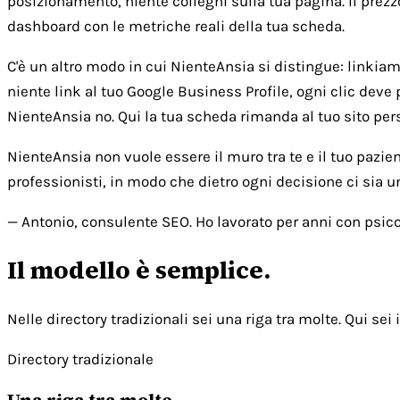
posizionamento, niente colleghi sulla tua pagina. Il prezz
dashboard con le metriche reali della tua scheda.
C'è un altro modo in cui NienteAnsia si distingue: linkiamo 
niente link al tuo Google Business Profile, ogni clic deve 
NienteAnsia no. Qui la tua scheda rimanda al tuo sito person
NienteAnsia non vuole essere il muro tra te e il tuo pazie
professionisti, in modo che dietro ogni decisione ci sia 
— Antonio, consulente SEO. Ho lavorato per anni con psicol
Il modello è semplice.
Nelle directory tradizionali sei una riga tra molte. Qui sei i
Directory tradizionale
Una riga tra molte