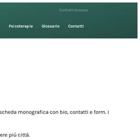
Contatti
Accesso
i
Psicoterapie
Glossario
Contatti
scheda monografica con bio, contatti e form. I
re più città.