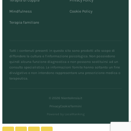
Terapia di coppia
Privacy Policy
Mindfulness
Cookie Policy
Terapia familiare
Tutti i contenuti presenti in questo sito sono prodotti allo scopo di
diffondere la cultura e l'informazione psicologica. Non possiedono
quindi alcuna funzione diagnostica e non possono sostituirsi ad un
consulto specialistico. Le informazioni fornite hanno soltanto un fine
divulgativo e non intendono rappresentare una prescrizione medica o
terapeutica.
© 2026 NienteAnsia.it
Privacy
Cookie
Termini
Powered by LocalRanking