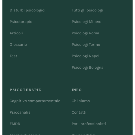
Disturbi psicologici
Tutti gli psicologi
Psicoterapie
Psicologi Milano
Articoli
Psicologi Roma
Glossario
Psicologi Torino
Test
Psicologi Napoli
Psicologi Bologna
PSICOTERAPIE
INFO
Cognitivo comportamentale
Chi siamo
Psicoanalisi
Contatti
EMDR
Per i professionisti