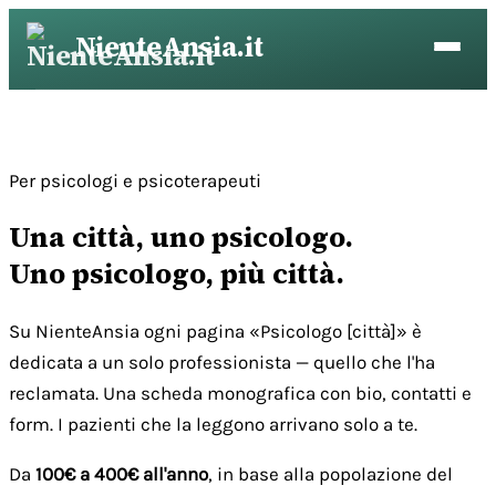
Vai
NienteAnsia.it
al
contenuto
Per psicologi e psicoterapeuti
Una città, uno psicologo.
Uno psicologo, più città.
Su NienteAnsia ogni pagina «Psicologo [città]» è
dedicata a un solo professionista — quello che l'ha
reclamata. Una scheda monografica con bio, contatti e
form. I pazienti che la leggono arrivano solo a te.
Da
100€ a 400€ all'anno
, in base alla popolazione del