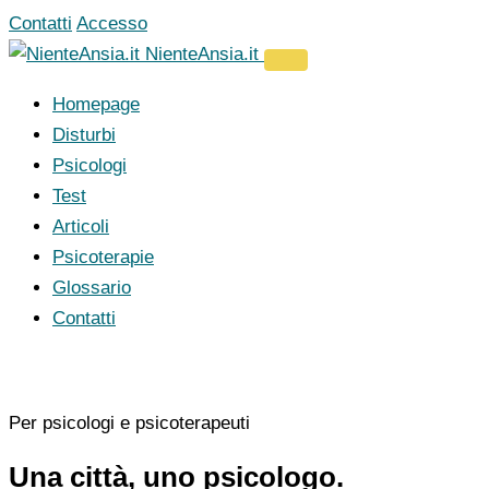
Vai
Contatti
Accesso
al
NienteAnsia.it
contenuto
Homepage
Disturbi
Psicologi
Test
Articoli
Psicoterapie
Glossario
Contatti
Per psicologi e psicoterapeuti
Una città, uno psicologo.