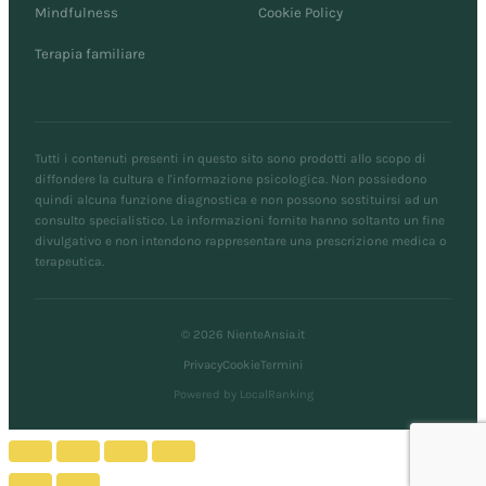
Mindfulness
Cookie Policy
Terapia familiare
Tutti i contenuti presenti in questo sito sono prodotti allo scopo di
diffondere la cultura e l'informazione psicologica. Non possiedono
quindi alcuna funzione diagnostica e non possono sostituirsi ad un
consulto specialistico. Le informazioni fornite hanno soltanto un fine
divulgativo e non intendono rappresentare una prescrizione medica o
terapeutica.
© 2026 NienteAnsia.it
Privacy
Cookie
Termini
Powered by LocalRanking