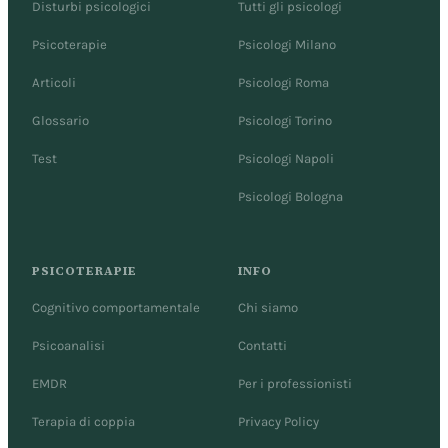
Disturbi psicologici
Tutti gli psicologi
Psicoterapie
Psicologi Milano
Articoli
Psicologi Roma
Glossario
Psicologi Torino
Test
Psicologi Napoli
Psicologi Bologna
PSICOTERAPIE
INFO
Cognitivo comportamentale
Chi siamo
Psicoanalisi
Contatti
EMDR
Per i professionisti
Terapia di coppia
Privacy Policy