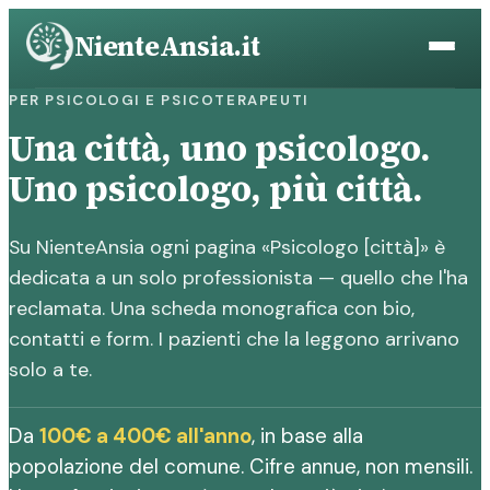
Vai
NienteAnsia.it
al
contenuto
PER PSICOLOGI E PSICOTERAPEUTI
Una città, uno psicologo.
Uno psicologo, più città.
Su NienteAnsia ogni pagina «Psicologo [città]» è
dedicata a un solo professionista — quello che l'ha
reclamata. Una scheda monografica con bio,
contatti e form. I pazienti che la leggono arrivano
solo a te.
Da
100€ a 400€ all'anno
, in base alla
popolazione del comune. Cifre annue, non mensili.